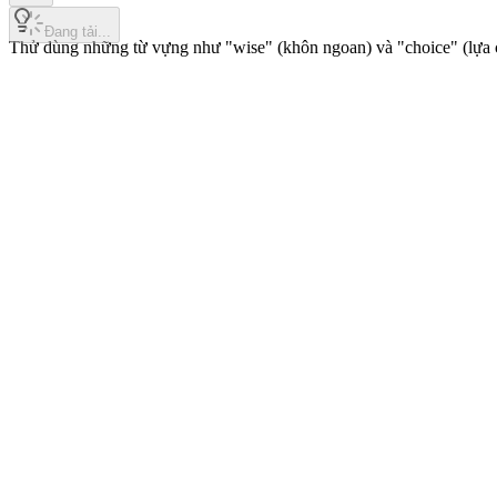
Đang tải...
Thử dùng những từ vựng như "wise" (khôn ngoan) và "choice" (lựa ch