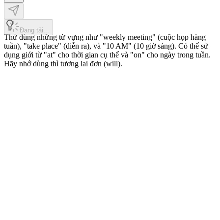
Đang tải...
Thử dùng những từ vựng như "weekly meeting" (cuộc họp hàng
tuần), "take place" (diễn ra), và "10 AM" (10 giờ sáng). Có thể sử
dụng giới từ "at" cho thời gian cụ thể và "on" cho ngày trong tuần.
Hãy nhớ dùng thì tương lai đơn (will).