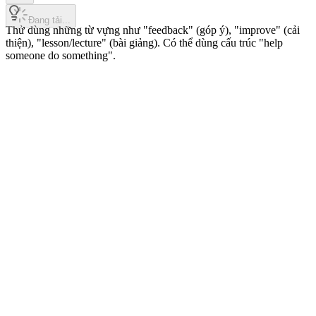
Đang tải...
Thử dùng những từ vựng như "feedback" (góp ý), "improve" (cải
thiện), "lesson/lecture" (bài giảng). Có thể dùng cấu trúc "help
someone do something".