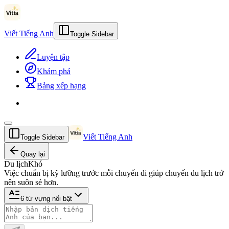
Viết Tiếng Anh
Toggle Sidebar
Luyện tập
Khám phá
Bảng xếp hạng
Viết Tiếng Anh
Toggle Sidebar
Quay lại
Du lịch
Khó
Việc chuẩn bị kỹ lưỡng trước mỗi chuyến đi giúp chuyến du lịch trở
nên suôn sẻ hơn.
6
từ vựng nổi bật