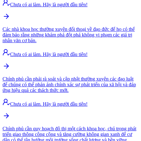
Chưa có ai làm. Hãy là người đầu tiên!
Các nhà khoa học thường xuyên đối thoại về đạo đức để họ có thể
đảm bảo rằng những khám phá đột phá không vi phạm các giá trị
nhân văn cơ bản.
Chưa có ai làm. Hãy là người đầu tiên!
Chính phủ cần phải rà soát và cập nhật thường xuyên các đạo luật
để chúng có thể phản ánh chính xác sự phát triển của xã hội và đáp
ứng hiệu quả các thách thức mới.
Chưa có ai làm. Hãy là người đầu tiên!
Chính phủ cần quy hoạch đô thị một cách khoa học, chú trọng phát
triển giao thông công cộng và tăng cường không gian xanh để cư
dân có thể tận hưởng môi trường sống chất lượng và bền vững.