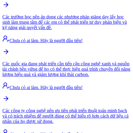
Các trường học nên áp dụng các phương pháp giảng dạy lấy học
sinh làm trung tâm để các em có thể phát triển tư duy phản biện và
kỹ năng giải quyết vấn đề.
Chưa có ai làm. Hãy là người đầu tiên!
Các quốc gia đang phát triển cần tiếp cận công nghệ xanh và nguồn
tài chính bền vững để họ có thể thực hiện quá trình chuyển đổi năng
lượng hiệu quả và giảm lượng khí thải carbon.
Chưa có ai làm. Hãy là người đầu tiên!
Các công ty công nghệ nên ưu tiên phát triển thuật toán minh bạch
và có trách nhiệm để người dùng có thể hiểu rõ hơn cách dữ liệu cá
nhân của họ được sử dụng.