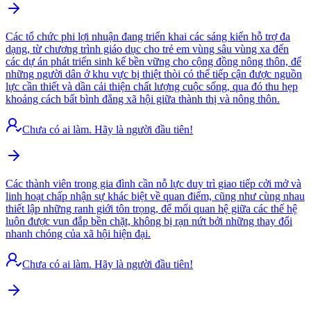
Các tổ chức phi lợi nhuận đang triển khai các sáng kiến hỗ trợ đa
dạng, từ chương trình giáo dục cho trẻ em vùng sâu vùng xa đến
các dự án phát triển sinh kế bền vững cho cộng đồng nông thôn, để
những người dân ở khu vực bị thiệt thòi có thể tiếp cận được nguồn
lực cần thiết và dần cải thiện chất lượng cuộc sống, qua đó thu hẹp
khoảng cách bất bình đẳng xã hội giữa thành thị và nông thôn.
Chưa có ai làm. Hãy là người đầu tiên!
Các thành viên trong gia đình cần nỗ lực duy trì giao tiếp cởi mở và
linh hoạt chấp nhận sự khác biệt về quan điểm, cũng như cùng nhau
thiết lập những ranh giới tôn trọng, để mối quan hệ giữa các thế hệ
luôn được vun đắp bền chặt, không bị rạn nứt bởi những thay đổi
nhanh chóng của xã hội hiện đại.
Chưa có ai làm. Hãy là người đầu tiên!