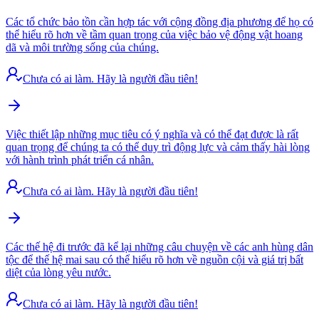
Các tổ chức bảo tồn cần hợp tác với cộng đồng địa phương để họ có
thể hiểu rõ hơn về tầm quan trọng của việc bảo vệ động vật hoang
dã và môi trường sống của chúng.
Chưa có ai làm. Hãy là người đầu tiên!
Việc thiết lập những mục tiêu có ý nghĩa và có thể đạt được là rất
quan trọng để chúng ta có thể duy trì động lực và cảm thấy hài lòng
với hành trình phát triển cá nhân.
Chưa có ai làm. Hãy là người đầu tiên!
Các thế hệ đi trước đã kể lại những câu chuyện về các anh hùng dân
tộc để thế hệ mai sau có thể hiểu rõ hơn về nguồn cội và giá trị bất
diệt của lòng yêu nước.
Chưa có ai làm. Hãy là người đầu tiên!