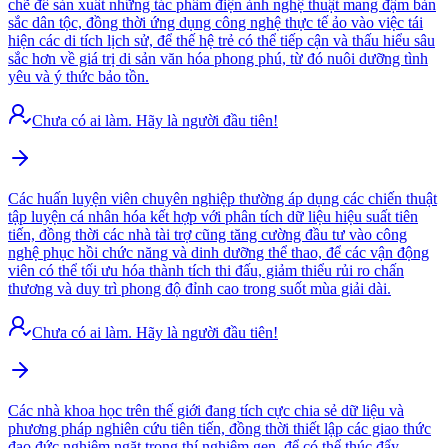
chẽ để sản xuất những tác phẩm điện ảnh nghệ thuật mang đậm bản
sắc dân tộc, đồng thời ứng dụng công nghệ thực tế ảo vào việc tái
hiện các di tích lịch sử, để thế hệ trẻ có thể tiếp cận và thấu hiểu sâu
sắc hơn về giá trị di sản văn hóa phong phú, từ đó nuôi dưỡng tình
yêu và ý thức bảo tồn.
Chưa có ai làm. Hãy là người đầu tiên!
Các huấn luyện viên chuyên nghiệp thường áp dụng các chiến thuật
tập luyện cá nhân hóa kết hợp với phân tích dữ liệu hiệu suất tiên
tiến, đồng thời các nhà tài trợ cũng tăng cường đầu tư vào công
nghệ phục hồi chức năng và dinh dưỡng thể thao, để các vận động
viên có thể tối ưu hóa thành tích thi đấu, giảm thiểu rủi ro chấn
thương và duy trì phong độ đỉnh cao trong suốt mùa giải dài.
Chưa có ai làm. Hãy là người đầu tiên!
Các nhà khoa học trên thế giới đang tích cực chia sẻ dữ liệu và
phương pháp nghiên cứu tiên tiến, đồng thời thiết lập các giao thức
đạo đức nghiêm ngặt trong thí nghiệm gen, để có thể thúc đẩy