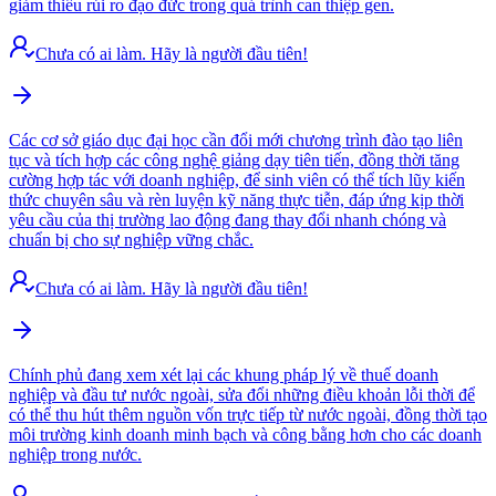
giảm thiểu rủi ro đạo đức trong quá trình can thiệp gen.
Chưa có ai làm. Hãy là người đầu tiên!
Các cơ sở giáo dục đại học cần đổi mới chương trình đào tạo liên
tục và tích hợp các công nghệ giảng dạy tiên tiến, đồng thời tăng
cường hợp tác với doanh nghiệp, để sinh viên có thể tích lũy kiến
thức chuyên sâu và rèn luyện kỹ năng thực tiễn, đáp ứng kịp thời
yêu cầu của thị trường lao động đang thay đổi nhanh chóng và
chuẩn bị cho sự nghiệp vững chắc.
Chưa có ai làm. Hãy là người đầu tiên!
Chính phủ đang xem xét lại các khung pháp lý về thuế doanh
nghiệp và đầu tư nước ngoài, sửa đổi những điều khoản lỗi thời để
có thể thu hút thêm nguồn vốn trực tiếp từ nước ngoài, đồng thời tạo
môi trường kinh doanh minh bạch và công bằng hơn cho các doanh
nghiệp trong nước.