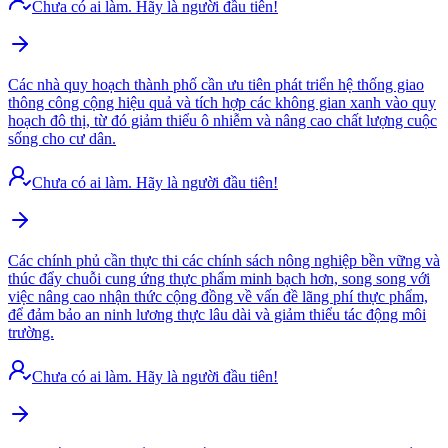
Chưa có ai làm. Hãy là người đầu tiên!
Các nhà quy hoạch thành phố cần ưu tiên phát triển hệ thống giao
thông công cộng hiệu quả và tích hợp các không gian xanh vào quy
hoạch đô thị, từ đó giảm thiểu ô nhiễm và nâng cao chất lượng cuộc
sống cho cư dân.
Chưa có ai làm. Hãy là người đầu tiên!
Các chính phủ cần thực thi các chính sách nông nghiệp bền vững và
thúc đẩy chuỗi cung ứng thực phẩm minh bạch hơn, song song với
việc nâng cao nhận thức cộng đồng về vấn đề lãng phí thực phẩm,
để đảm bảo an ninh lương thực lâu dài và giảm thiểu tác động môi
trường.
Chưa có ai làm. Hãy là người đầu tiên!