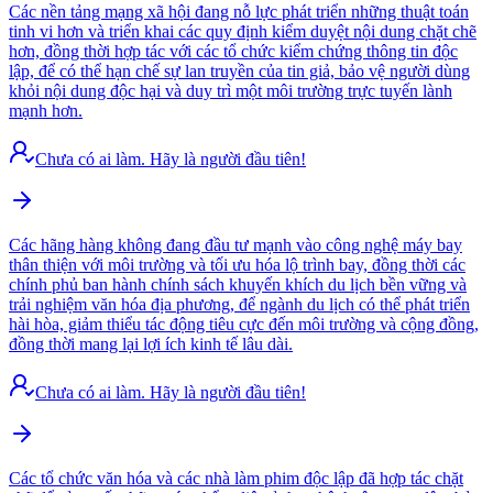
Các nền tảng mạng xã hội đang nỗ lực phát triển những thuật toán
tinh vi hơn và triển khai các quy định kiểm duyệt nội dung chặt chẽ
hơn, đồng thời hợp tác với các tổ chức kiểm chứng thông tin độc
lập, để có thể hạn chế sự lan truyền của tin giả, bảo vệ người dùng
khỏi nội dung độc hại và duy trì một môi trường trực tuyến lành
mạnh hơn.
Chưa có ai làm. Hãy là người đầu tiên!
Các hãng hàng không đang đầu tư mạnh vào công nghệ máy bay
thân thiện với môi trường và tối ưu hóa lộ trình bay, đồng thời các
chính phủ ban hành chính sách khuyến khích du lịch bền vững và
trải nghiệm văn hóa địa phương, để ngành du lịch có thể phát triển
hài hòa, giảm thiểu tác động tiêu cực đến môi trường và cộng đồng,
đồng thời mang lại lợi ích kinh tế lâu dài.
Chưa có ai làm. Hãy là người đầu tiên!
Các tổ chức văn hóa và các nhà làm phim độc lập đã hợp tác chặt