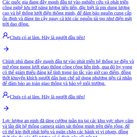
Các quốc gia đang đẩy mạnh đầu tư vào nghiên cứu và phát triển
công nghệ lưu trữ năng lượng tiên tiến, đặc biệt là pin dung lượng
cao và hệ thống lưới điện thông minh, để đảm bảo nguồn cung cấp
ổn định và đáng tin cậy ngay cả khi các nguồn tái tạo như điện mặt
trời dao động.
Chưa có ai làm. Hãy là người đầu tiên!
Chính phủ đang đẩy mạnh đầu tư vào phát triển hệ thống xe điện và
mở rộng mạng lưới giao thông công cộng liên tỉnh, qua đó hy vọng
có thể giảm thiểu đáng kể tình trạng ùn tắc vào giờ cao điểm, đồng
thời khuyến khích người dân hạn chế sử dụng phương tiện cá nhân
để đảm bảo an toàn giao thông và bảo vệ môi trường.
Chưa có ai làm. Hãy là người đầu tiên!
Lực lượng an ninh đã tăng cường tuần tra tại các khu vực nhạy cảm
và lắp đặt hệ thống camera giám sát thông minh trên diện rộng, để
có thể kịp thời phát hiện và ngăn chặn các hành vi vi phạm, đồng