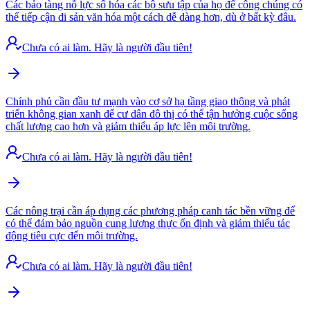
Các bảo tàng nỗ lực số hóa các bộ sưu tập của họ để công chúng có
thể tiếp cận di sản văn hóa một cách dễ dàng hơn, dù ở bất kỳ đâu.
Chưa có ai làm. Hãy là người đầu tiên!
Chính phủ cần đầu tư mạnh vào cơ sở hạ tầng giao thông và phát
triển không gian xanh để cư dân đô thị có thể tận hưởng cuộc sống
chất lượng cao hơn và giảm thiểu áp lực lên môi trường.
Chưa có ai làm. Hãy là người đầu tiên!
Các nông trại cần áp dụng các phương pháp canh tác bền vững để
có thể đảm bảo nguồn cung lương thực ổn định và giảm thiểu tác
động tiêu cực đến môi trường.
Chưa có ai làm. Hãy là người đầu tiên!