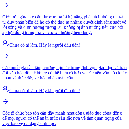
Giới trẻ ngày nay cần được trang bị kỹ năng phân tích thông tin và
tư duy phản biện để họ có thể đưa ra những quyết định sáng suốt về
lối sống và định hướng tương lai, không bị ảnh hưởng tiêu cực bởi
áp lực đồng trang lứa và các xu hướng tiêu dùng.
Chưa có ai làm. Hãy là người đầu tiên!
Các quốc gia cần tăng cường hợp tác trong lĩnh vực giáo dục và trao
đổi văn hóa để thế hệ trẻ có thể hiểu rõ hơn về các nền văn hóa khác
nhau và thúc đẩy sự hòa nhập toàn cầu.
Chưa có ai làm. Hãy là người đầu tiên!
Các tổ chức bảo tồn cần đẩy mạnh hoạt động giáo dục cộng đồng
để mọi người có thể nhận thức sâu sắc hơn về tầm quan trọng của
việc bảo vệ đa dạng sinh học.