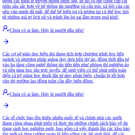
dựng các nghi lễ truyền thống phức tạp, từ đó có thể cung cấp cái
nhìn sâu sắc hơn về hệ thống tín ngưỡng và cấu trúc xã hội của các
nền văn minh đã mất, để thế hệ hiện tại và tương lai có thể học hỏi
từ những giá trị lịch sử và tránh lặp lại sai lầm trong quá khứ.
Chưa có ai làm. Hãy là người đầu tiên!
Các cơ sở giáo dục hiện đại đang tích hợp chương trình học liên
ngành và phương pháp giảng dạy dựa trên dự án, đồng thời đầu tư
vào hạ tầng công nghệ thông tin tiên tiến như phòng thí nghiệm ảo
và nền tảng học tập trực tuyến, để sinh viên có thể phát triển toàn
diện cả kỹ năng học thuật lẫn tư duy phản biện, chuẩn bị tốt hơn
cho thị trường lao động toàn cầu đầy biến động.
Chưa có ai làm. Hãy là người đầu tiên!
Các tổ chức bảo tồn thiên nhiên quốc tế và chính phủ các nước
đang cùng nhau phát triển và thực thi những chính sách bảo vệ đa
dạng sinh học nghiêm ngặt, bao gồm cả việc thành lập các khu bảo
tồn mới và tăng cường quản lý bền vững các hệ sinh thái, để các