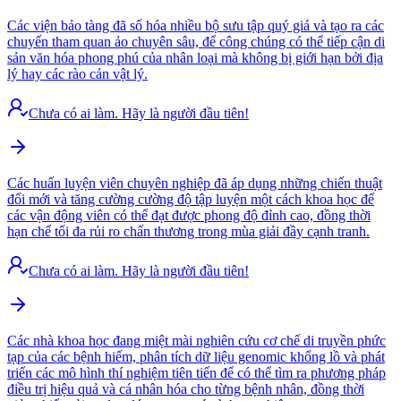
Các viện bảo tàng đã số hóa nhiều bộ sưu tập quý giá và tạo ra các
chuyến tham quan ảo chuyên sâu, để công chúng có thể tiếp cận di
sản văn hóa phong phú của nhân loại mà không bị giới hạn bởi địa
lý hay các rào cản vật lý.
Chưa có ai làm. Hãy là người đầu tiên!
Các huấn luyện viên chuyên nghiệp đã áp dụng những chiến thuật
đổi mới và tăng cường cường độ tập luyện một cách khoa học để
các vận động viên có thể đạt được phong độ đỉnh cao, đồng thời
hạn chế tối đa rủi ro chấn thương trong mùa giải đầy cạnh tranh.
Chưa có ai làm. Hãy là người đầu tiên!
Các nhà khoa học đang miệt mài nghiên cứu cơ chế di truyền phức
tạp của các bệnh hiếm, phân tích dữ liệu genomic khổng lồ và phát
triển các mô hình thí nghiệm tiên tiến để có thể tìm ra phương pháp
điều trị hiệu quả và cá nhân hóa cho từng bệnh nhân, đồng thời