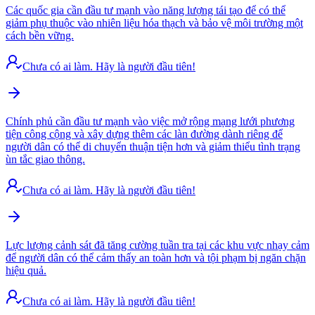
Các quốc gia cần đầu tư mạnh vào năng lượng tái tạo để có thể
giảm phụ thuộc vào nhiên liệu hóa thạch và bảo vệ môi trường một
cách bền vững.
Chưa có ai làm. Hãy là người đầu tiên!
Chính phủ cần đầu tư mạnh vào việc mở rộng mạng lưới phương
tiện công cộng và xây dựng thêm các làn đường dành riêng để
người dân có thể di chuyển thuận tiện hơn và giảm thiểu tình trạng
ùn tắc giao thông.
Chưa có ai làm. Hãy là người đầu tiên!
Lực lượng cảnh sát đã tăng cường tuần tra tại các khu vực nhạy cảm
để người dân có thể cảm thấy an toàn hơn và tội phạm bị ngăn chặn
hiệu quả.
Chưa có ai làm. Hãy là người đầu tiên!