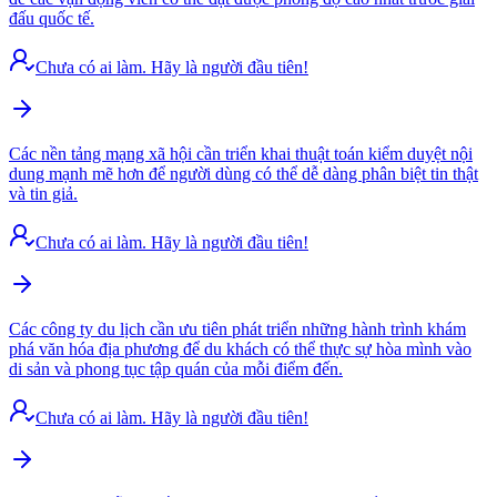
đấu quốc tế.
Chưa có ai làm. Hãy là người đầu tiên!
Các nền tảng mạng xã hội cần triển khai thuật toán kiểm duyệt nội
dung mạnh mẽ hơn để người dùng có thể dễ dàng phân biệt tin thật
và tin giả.
Chưa có ai làm. Hãy là người đầu tiên!
Các công ty du lịch cần ưu tiên phát triển những hành trình khám
phá văn hóa địa phương để du khách có thể thực sự hòa mình vào
di sản và phong tục tập quán của mỗi điểm đến.
Chưa có ai làm. Hãy là người đầu tiên!