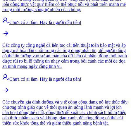
loài động thực vật quý hiếm có thể phục hồi và phát triển mạnh mẽ
trong môi trường sống tự nhiên của chúng.
Chưa có ai làm. Hãy là người đầu tiên!
Các công ty công nghệ đã liên tục cải tiến thuật toán bảo mật và áp
dụng mã hóa đầu cuối trong các ứng dụng nhắn tin, để người dùng
có thể tin tưởng vào sự an toàn của dữ liệu cá nhân, đồng thời tránh
được rủi ro bị lộ thông tin nhạy cảm trong bối cảnh các mối đe dọa
an ninh mạng ngày càng tinh vi.
Chưa có ai làm. Hãy là người đầu tiên!
Các chuyên gia dinh dưỡng và y tế công cộng đang nỗ lực thúc đẩy
chương trình giáo dục về thói quen ăn uống lành mạnh và lợi ích
của hoạt động thể chất, đồng thời đề xuất các chính sách hỗ trợ tiếp
cận thực phẩm sạch và không gian xanh, để cộng đồng có thể cải
thiện sức khỏe tổng thể và giảm thiểu gánh nặng bệnh tật.