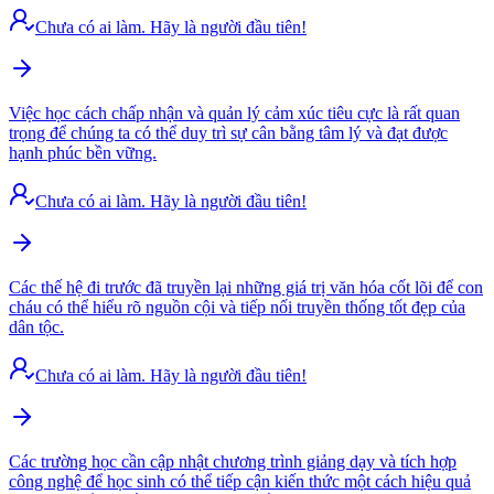
Chưa có ai làm. Hãy là người đầu tiên!
Việc học cách chấp nhận và quản lý cảm xúc tiêu cực là rất quan
trọng để chúng ta có thể duy trì sự cân bằng tâm lý và đạt được
hạnh phúc bền vững.
Chưa có ai làm. Hãy là người đầu tiên!
Các thế hệ đi trước đã truyền lại những giá trị văn hóa cốt lõi để con
cháu có thể hiểu rõ nguồn cội và tiếp nối truyền thống tốt đẹp của
dân tộc.
Chưa có ai làm. Hãy là người đầu tiên!
Các trường học cần cập nhật chương trình giảng dạy và tích hợp
công nghệ để học sinh có thể tiếp cận kiến thức một cách hiệu quả