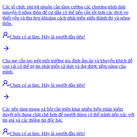
Các tổ chức phi lợi nhuận cần tăng cường các chương trình tình
nguyện ở nông thôn để cư dân có thể tiếp cận tốt hơn các dịch vụ
thiết yếu và thu hẹp khoảng cách phát triển giữa thành thị và nông
thôn.
Chưa có ai làm. Hãy là người đầu tiên!
Cha mẹ cần tạo một môi trường gia đình ấm áp và khuyến khích để
con cái có thể tự tin phát triển cá tính và đạt được tiềm năng của
mình.
Chưa có ai làm. Hãy là người đầu tiên!
Các nền tảng mạng xã hội cần triển khai nhiều biện pháp kiểm
duyệt nội dung chặt chẽ hơn để người dùng có thể tránh tiếp xúc với
tin giả và các thông tin độc hại.
Chưa có ai làm. Hãy là người đầu tiên!