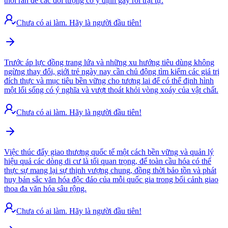
thời răn đe các đối tượng có ý định gây rối trật tự.
Chưa có ai làm. Hãy là người đầu tiên!
Trước áp lực đồng trang lứa và những xu hướng tiêu dùng không
ngừng thay đổi, giới trẻ ngày nay cần chủ động tìm kiếm các giá trị
đích thực và mục tiêu bền vững cho tương lai để có thể định hình
một lối sống có ý nghĩa và vượt thoát khỏi vòng xoáy của vật chất.
Chưa có ai làm. Hãy là người đầu tiên!
Việc thúc đẩy giao thương quốc tế một cách bền vững và quản lý
hiệu quả các dòng di cư là tối quan trọng, để toàn cầu hóa có thể
thực sự mang lại sự thịnh vượng chung, đồng thời bảo tồn và phát
huy bản sắc văn hóa độc đáo của mỗi quốc gia trong bối cảnh giao
thoa đa văn hóa sâu rộng.
Chưa có ai làm. Hãy là người đầu tiên!