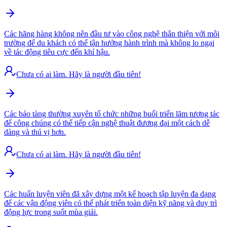
Các hãng hàng không nên đầu tư vào công nghệ thân thiện với môi
trường để du khách có thể tận hưởng hành trình mà không lo ngại
về tác động tiêu cực đến khí hậu.
Chưa có ai làm. Hãy là người đầu tiên!
Các bảo tàng thường xuyên tổ chức những buổi triển lãm tương tác
để công chúng có thể tiếp cận nghệ thuật đương đại một cách dễ
dàng và thú vị hơn.
Chưa có ai làm. Hãy là người đầu tiên!
Các huấn luyện viên đã xây dựng một kế hoạch tập luyện đa dạng
để các vận động viên có thể phát triển toàn diện kỹ năng và duy trì
động lực trong suốt mùa giải.