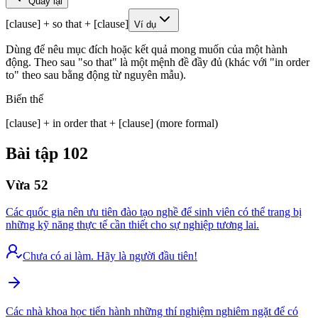
Quay lại
[clause] + so that + [clause]
Ví dụ
Dùng để nêu mục đích hoặc kết quả mong muốn của một hành
động. Theo sau "so that" là một mệnh đề đầy đủ (khác với "in order
to" theo sau bằng động từ nguyên mẫu).
Biến thể
[clause] + in order that + [clause] (more formal)
Bài tập
102
Vừa
52
Các quốc gia nên ưu tiên đào tạo nghề để sinh viên có thể trang bị
những kỹ năng thực tế cần thiết cho sự nghiệp tương lai.
Chưa có ai làm. Hãy là người đầu tiên!
Các nhà khoa học tiến hành những thí nghiệm nghiêm ngặt để có