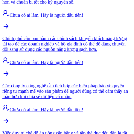
hơn và chuẩn bị tốt cho kỷ nguyên số.
Chưa có ai làm. Hãy là người đầu tiên!
Chính phủ cần ban hành các chính sách khuyến khích năng lượng
tái tạo để các doanh nghiệp và hộ gia đình có thể dễ dàng chuyển
đổi sang sử dụng các nguồn năng lượng sạch hơn.
Chưa có ai làm. Hãy là người đầu tiên!
Các công ty công nghệ cần tích hợp các biện pháp bảo vệ quyền
riêng tư mạnh mẽ vào sản phẩm để người dùng có thể cảm thấy an
toàn hơn khi chia sẻ dữ liệu cá nhân.
Chưa có ai làm. Hãy là người đầu tiên!
Việc duy trì chế độ ăn uống cân bằng và tập thể dục đều đặn là rất