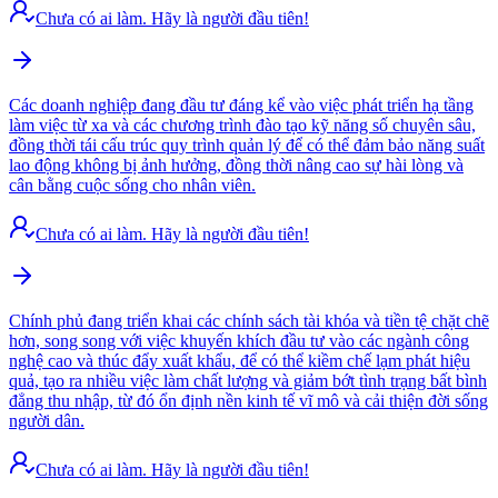
Chưa có ai làm. Hãy là người đầu tiên!
Các doanh nghiệp đang đầu tư đáng kể vào việc phát triển hạ tầng
làm việc từ xa và các chương trình đào tạo kỹ năng số chuyên sâu,
đồng thời tái cấu trúc quy trình quản lý để có thể đảm bảo năng suất
lao động không bị ảnh hưởng, đồng thời nâng cao sự hài lòng và
cân bằng cuộc sống cho nhân viên.
Chưa có ai làm. Hãy là người đầu tiên!
Chính phủ đang triển khai các chính sách tài khóa và tiền tệ chặt chẽ
hơn, song song với việc khuyến khích đầu tư vào các ngành công
nghệ cao và thúc đẩy xuất khẩu, để có thể kiềm chế lạm phát hiệu
quả, tạo ra nhiều việc làm chất lượng và giảm bớt tình trạng bất bình
đẳng thu nhập, từ đó ổn định nền kinh tế vĩ mô và cải thiện đời sống
người dân.
Chưa có ai làm. Hãy là người đầu tiên!