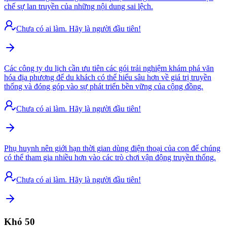
chế sự lan truyền của những nội dung sai lệch.
Chưa có ai làm. Hãy là người đầu tiên!
Các công ty du lịch cần ưu tiên các gói trải nghiệm khám phá văn
hóa địa phương để du khách có thể hiểu sâu hơn về giá trị truyền
thống và đóng góp vào sự phát triển bền vững của cộng đồng.
Chưa có ai làm. Hãy là người đầu tiên!
Phụ huynh nên giới hạn thời gian dùng điện thoại của con để chúng
có thể tham gia nhiều hơn vào các trò chơi vận động truyền thống.
Chưa có ai làm. Hãy là người đầu tiên!
Khó
50