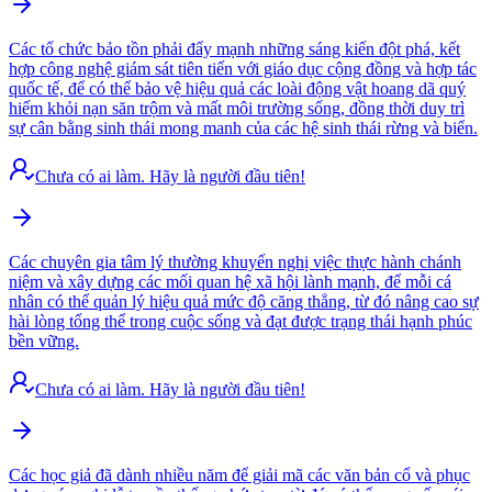
Các tổ chức bảo tồn phải đẩy mạnh những sáng kiến đột phá, kết
hợp công nghệ giám sát tiên tiến với giáo dục cộng đồng và hợp tác
quốc tế, để có thể bảo vệ hiệu quả các loài động vật hoang dã quý
hiếm khỏi nạn săn trộm và mất môi trường sống, đồng thời duy trì
sự cân bằng sinh thái mong manh của các hệ sinh thái rừng và biển.
Chưa có ai làm. Hãy là người đầu tiên!
Các chuyên gia tâm lý thường khuyến nghị việc thực hành chánh
niệm và xây dựng các mối quan hệ xã hội lành mạnh, để mỗi cá
nhân có thể quản lý hiệu quả mức độ căng thẳng, từ đó nâng cao sự
hài lòng tổng thể trong cuộc sống và đạt được trạng thái hạnh phúc
bền vững.
Chưa có ai làm. Hãy là người đầu tiên!
Các học giả đã dành nhiều năm để giải mã các văn bản cổ và phục