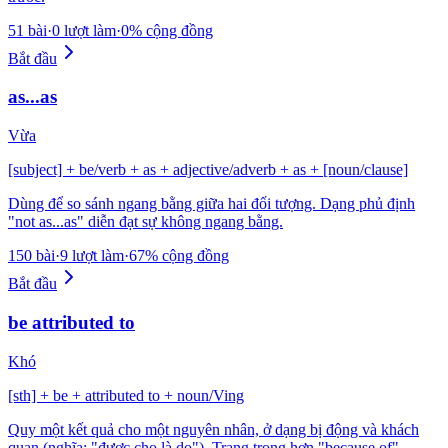
51 bài
·
0 lượt làm
·
0% cộng đồng
Bắt đầu
as...as
Vừa
[subject] + be/verb + as + adjective/adverb + as + [noun/clause]
Dùng để so sánh ngang bằng giữa hai đối tượng. Dạng phủ định
"not as...as" diễn đạt sự không ngang bằng.
150 bài
·
9 lượt làm
·
67% cộng đồng
Bắt đầu
be attributed to
Khó
[sth] + be + attributed to + noun/Ving
Quy một kết quả cho một nguyên nhân, ở dạng bị động và khách
quan (nghĩa: "được cho là do"). Trang trọng hơn "because of".