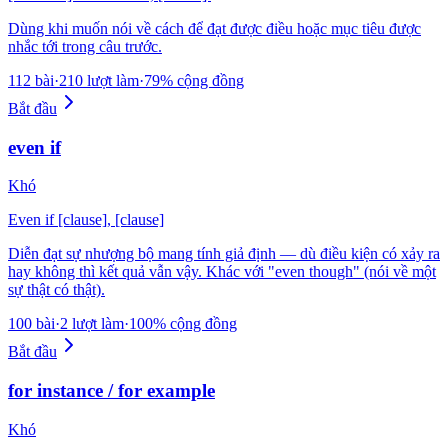
Dùng khi muốn nói về cách để đạt được điều hoặc mục tiêu được
nhắc tới trong câu trước.
112 bài
·
210 lượt làm
·
79% cộng đồng
Bắt đầu
even if
Khó
Even if [clause], [clause]
Diễn đạt sự nhượng bộ mang tính giả định — dù điều kiện có xảy ra
hay không thì kết quả vẫn vậy. Khác với "even though" (nói về một
sự thật có thật).
100 bài
·
2 lượt làm
·
100% cộng đồng
Bắt đầu
for instance / for example
Khó