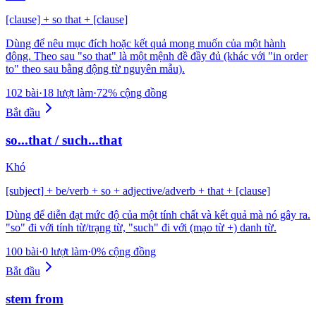
[clause] + so that + [clause]
Dùng để nêu mục đích hoặc kết quả mong muốn của một hành
động. Theo sau "so that" là một mệnh đề đầy đủ (khác với "in order
to" theo sau bằng động từ nguyên mẫu).
102 bài
·
18 lượt làm
·
72% cộng đồng
Bắt đầu
so...that / such...that
Khó
[subject] + be/verb + so + adjective/adverb + that + [clause]
Dùng để diễn đạt mức độ của một tính chất và kết quả mà nó gây ra.
"so" đi với tính từ/trạng từ, "such" đi với (mạo từ +) danh từ.
100 bài
·
0 lượt làm
·
0% cộng đồng
Bắt đầu
stem from