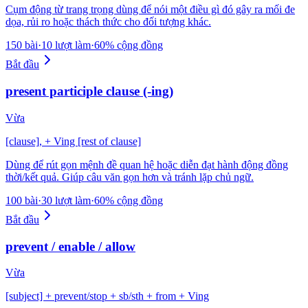
Cụm động từ trang trọng dùng để nói một điều gì đó gây ra mối đe
dọa, rủi ro hoặc thách thức cho đối tượng khác.
150 bài
·
10 lượt làm
·
60% cộng đồng
Bắt đầu
present participle clause (-ing)
Vừa
[clause], + Ving [rest of clause]
Dùng để rút gọn mệnh đề quan hệ hoặc diễn đạt hành động đồng
thời/kết quả. Giúp câu văn gọn hơn và tránh lặp chủ ngữ.
100 bài
·
30 lượt làm
·
60% cộng đồng
Bắt đầu
prevent / enable / allow
Vừa
[subject] + prevent/stop + sb/sth + from + Ving