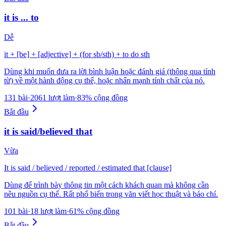
it is ... to
Dễ
it + [be] + [adjective] + (for sb/sth) + to do sth
Dùng khi muốn đưa ra lời bình luận hoặc đánh giá (thông qua tính
từ) về một hành động cụ thể, hoặc nhấn mạnh tính chất của nó.
131 bài
·
2061 lượt làm
·
83% cộng đồng
Bắt đầu
it is said/believed that
Vừa
It is said / believed / reported / estimated that [clause]
Dùng để trình bày thông tin một cách khách quan mà không cần
nêu nguồn cụ thể. Rất phổ biến trong văn viết học thuật và báo chí.
101 bài
·
18 lượt làm
·
61% cộng đồng
Bắt đầu