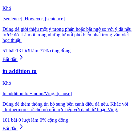
Khó
[sentence]. However, [sentence]
Dùng để giới thiệu một ý tương phản hoặc bất ngờ so với ý đã nêu
trước đó. Là một trong những từ nối phổ biến nhất trong văn viết
học thuật.
51 bài
·
13 lượt làm
·
77% cộng đồng
Bắt đầu
in addition to
Khó
In addition to + noun/Ving, [clause]
Dùng để thêm thông tin bổ sung bên cạnh điều đã nêu. Khác với
"furthermore" ở chỗ nó nối trực tiếp với danh từ hoặc Ving.
101 bài
·
0 lượt làm
·
0% cộng đồng
Bắt đầu