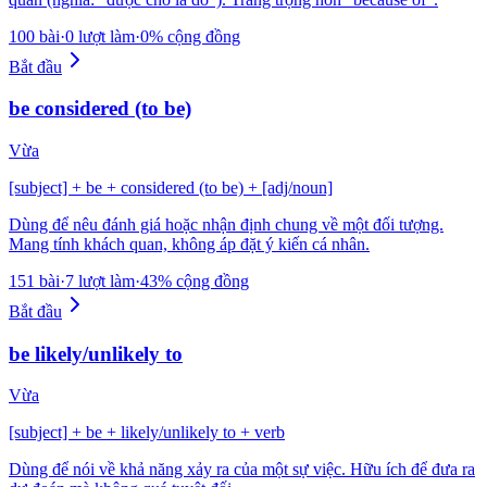
100 bài
·
0 lượt làm
·
0% cộng đồng
Bắt đầu
be considered (to be)
Vừa
[subject] + be + considered (to be) + [adj/noun]
Dùng để nêu đánh giá hoặc nhận định chung về một đối tượng.
Mang tính khách quan, không áp đặt ý kiến cá nhân.
151 bài
·
7 lượt làm
·
43% cộng đồng
Bắt đầu
be likely/unlikely to
Vừa
[subject] + be + likely/unlikely to + verb
Dùng để nói về khả năng xảy ra của một sự việc. Hữu ích để đưa ra