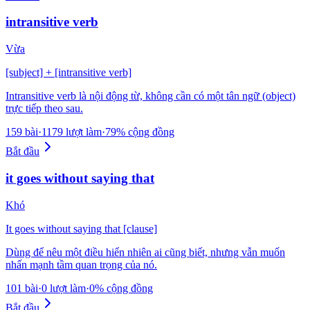
intransitive verb
Vừa
[subject] + [intransitive verb]
Intransitive verb là nội động từ, không cần có một tân ngữ (object)
trực tiếp theo sau.
159 bài
·
1179 lượt làm
·
79% cộng đồng
Bắt đầu
it goes without saying that
Khó
It goes without saying that [clause]
Dùng để nêu một điều hiển nhiên ai cũng biết, nhưng vẫn muốn
nhấn mạnh tầm quan trọng của nó.
101 bài
·
0 lượt làm
·
0% cộng đồng
Bắt đầu