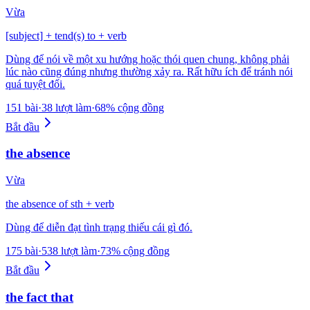
Vừa
[subject] + tend(s) to + verb
Dùng để nói về một xu hướng hoặc thói quen chung, không phải
lúc nào cũng đúng nhưng thường xảy ra. Rất hữu ích để tránh nói
quá tuyệt đối.
151 bài
·
38 lượt làm
·
68% cộng đồng
Bắt đầu
the absence
Vừa
the absence of sth + verb
Dùng để diễn đạt tình trạng thiếu cái gì đó.
175 bài
·
538 lượt làm
·
73% cộng đồng
Bắt đầu
the fact that