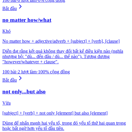
100 bài
·
0 lượt làm
·
0% cộng đồng
Bắt đầu
no matter how/what
Khó
No matter how + adjective/adverb + [subject] + [verb], [clause]
Diễn đạt rằng kết quả không thay đổi bất kể điều kiện nào (nghĩa
nhượng bộ: "dù... đến đâu / dù... thế nào"). Tương đương
"however/whatever + clause".
100 bài
·
2 lượt làm
·
100% cộng đồng
Bắt đầu
not only...but also
Vừa
[subject] + [verb] + not only [element] but also [element]
Dùng để nhấn mạnh hai yếu tố, trong đó yếu tố thứ hai quan trọng
hoặc bất ngờ hơn yếu tố đầu tiên.