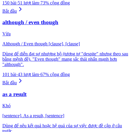
150 bài
·
51 lượt làm
·
73% cộng đồng
Bắt đầu
although / even though
Vừa
Although / Even though [clause], [clause]
Dùng để diễn đạt sự nhượng bộ (tương tự "despite" nhưng theo sau
bằng mệnh đề). "Even though" mang sắc thái nhấn mạnh hơn
"although".
101 bài
·
43 lượt làm
·
67% cộng đồng
Bắt đầu
as a result
Khó
[sentence]. As a result, [sentence]
Dùng để nêu kết quả hoặc hệ quả của sự việc được đề cập ở câu
trước.