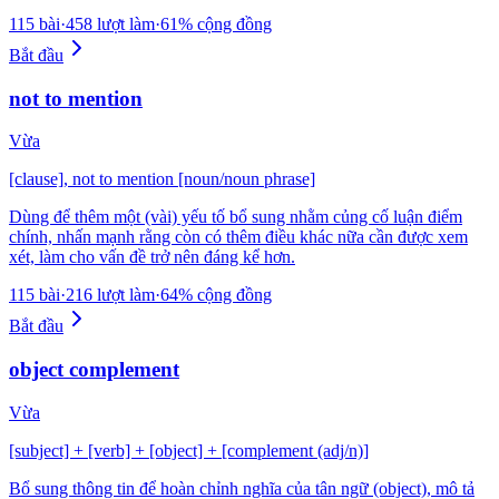
115 bài
·
458 lượt làm
·
61% cộng đồng
Bắt đầu
not to mention
Vừa
[clause], not to mention [noun/noun phrase]
Dùng để thêm một (vài) yếu tố bổ sung nhằm củng cố luận điểm
chính, nhấn mạnh rằng còn có thêm điều khác nữa cần được xem
xét, làm cho vấn đề trở nên đáng kể hơn.
115 bài
·
216 lượt làm
·
64% cộng đồng
Bắt đầu
object complement
Vừa
[subject] + [verb] + [object] + [complement (adj/n)]
Bổ sung thông tin để hoàn chỉnh nghĩa của tân ngữ (object), mô tả