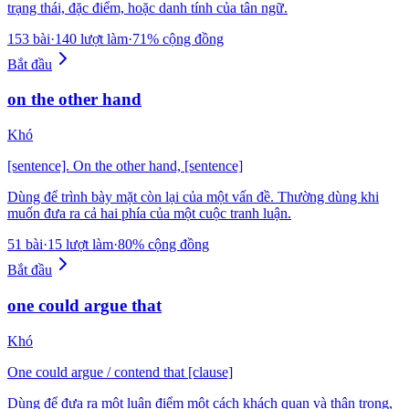
trạng thái, đặc điểm, hoặc danh tính của tân ngữ.
153 bài
·
140 lượt làm
·
71% cộng đồng
Bắt đầu
on the other hand
Khó
[sentence]. On the other hand, [sentence]
Dùng để trình bày mặt còn lại của một vấn đề. Thường dùng khi
muốn đưa ra cả hai phía của một cuộc tranh luận.
51 bài
·
15 lượt làm
·
80% cộng đồng
Bắt đầu
one could argue that
Khó
One could argue / contend that [clause]
Dùng để đưa ra một luận điểm một cách khách quan và thận trọng,