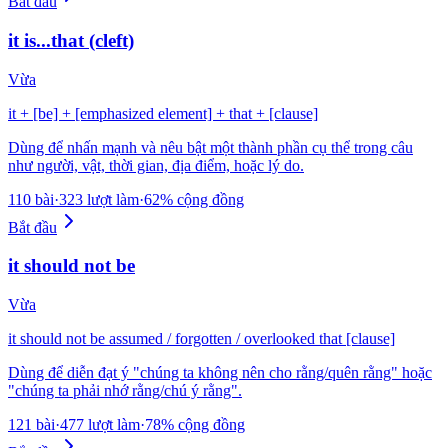
Bắt đầu
it is...that (cleft)
Vừa
it + [be] + [emphasized element] + that + [clause]
Dùng để nhấn mạnh và nêu bật một thành phần cụ thể trong câu
như người, vật, thời gian, địa điểm, hoặc lý do.
110 bài
·
323 lượt làm
·
62% cộng đồng
Bắt đầu
it should not be
Vừa
it should not be assumed / forgotten / overlooked that [clause]
Dùng để diễn đạt ý "chúng ta không nên cho rằng/quên rằng" hoặc
"chúng ta phải nhớ rằng/chú ý rằng".
121 bài
·
477 lượt làm
·
78% cộng đồng