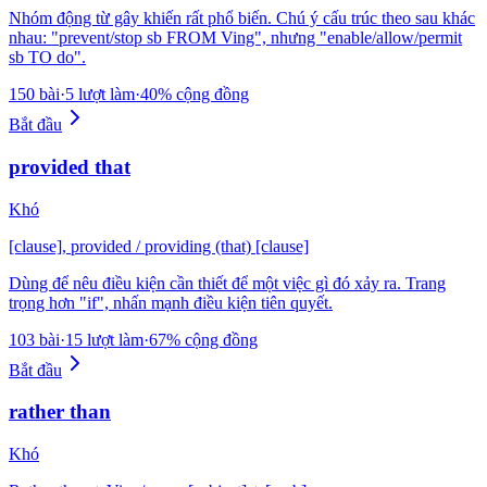
Nhóm động từ gây khiến rất phổ biến. Chú ý cấu trúc theo sau khác
nhau: "prevent/stop sb FROM Ving", nhưng "enable/allow/permit
sb TO do".
150 bài
·
5 lượt làm
·
40% cộng đồng
Bắt đầu
provided that
Khó
[clause], provided / providing (that) [clause]
Dùng để nêu điều kiện cần thiết để một việc gì đó xảy ra. Trang
trọng hơn "if", nhấn mạnh điều kiện tiên quyết.
103 bài
·
15 lượt làm
·
67% cộng đồng
Bắt đầu
rather than
Khó