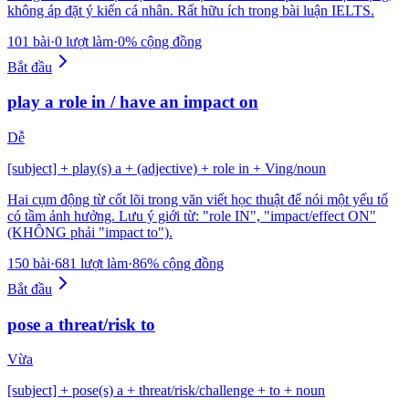
không áp đặt ý kiến cá nhân. Rất hữu ích trong bài luận IELTS.
101 bài
·
0 lượt làm
·
0% cộng đồng
Bắt đầu
play a role in / have an impact on
Dễ
[subject] + play(s) a + (adjective) + role in + Ving/noun
Hai cụm động từ cốt lõi trong văn viết học thuật để nói một yếu tố
có tầm ảnh hưởng. Lưu ý giới từ: "role IN", "impact/effect ON"
(KHÔNG phải "impact to").
150 bài
·
681 lượt làm
·
86% cộng đồng
Bắt đầu
pose a threat/risk to
Vừa
[subject] + pose(s) a + threat/risk/challenge + to + noun