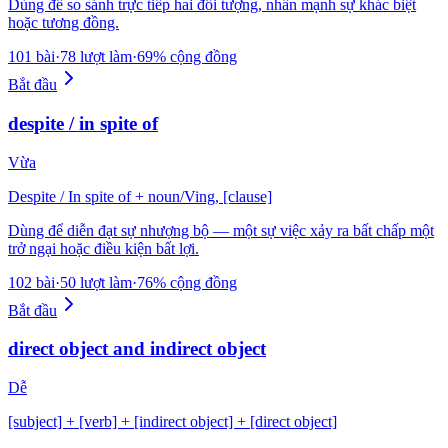
Dùng để so sánh trực tiếp hai đối tượng, nhấn mạnh sự khác biệt
hoặc tương đồng.
101 bài
·
78 lượt làm
·
69% cộng đồng
Bắt đầu
despite / in spite of
Vừa
Despite / In spite of + noun/Ving, [clause]
Dùng để diễn đạt sự nhượng bộ — một sự việc xảy ra bất chấp một
trở ngại hoặc điều kiện bất lợi.
102 bài
·
50 lượt làm
·
76% cộng đồng
Bắt đầu
direct object and indirect object
Dễ
[subject] + [verb] + [indirect object] + [direct object]