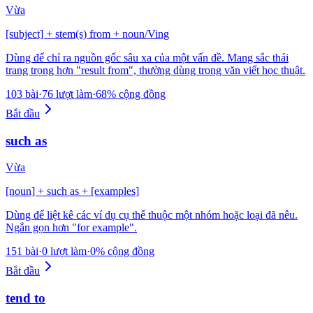
Vừa
[subject] + stem(s) from + noun/Ving
Dùng để chỉ ra nguồn gốc sâu xa của một vấn đề. Mang sắc thái
trang trọng hơn "result from", thường dùng trong văn viết học thuật.
103 bài
·
76 lượt làm
·
68% cộng đồng
Bắt đầu
such as
Vừa
[noun] + such as + [examples]
Dùng để liệt kê các ví dụ cụ thể thuộc một nhóm hoặc loại đã nêu.
Ngắn gọn hơn "for example".
151 bài
·
0 lượt làm
·
0% cộng đồng
Bắt đầu
tend to