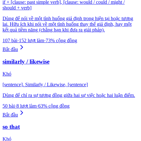
if + [clause: past simple verb], [clause: would / could / might /
should + verb]
Dùng để nói về một tình huống giả định trong hiện tại hoặc tương
lai. Hữu ích khi nói về một tình huống thay thế giả định, hay một
kết quả tiềm năng (chẳng hạn khi đưa ra giải pháp).
107 bài
·
152 lượt làm
·
73% cộng đồng
Bắt đầu
similarly / likewise
Khó
[sentence]. Similarly / Likewise, [sentence]
Dùng để chỉ ra sự tương đồng giữa hai sự việc hoặc hai luận điểm.
50 bài
·
8 lượt làm
·
63% cộng đồng
Bắt đầu
so that
Khó