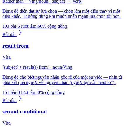
Rather than + Ving/noun, [subject] + [verb]
Dùng để diễn đạt sự lựa chọn — chọn làm một điều thay vì một
điều khác. Thường dùng khi muốn nhấn mạnh lựa chọn tốt hơn.
103 bài
·
5 lượt làm
·
60% cộng đồng
Bắt đầu
result from
Vừa
[subject] + result(s) from + noun/Ving
Dùng để cho biết nguyên nhân gốc rễ của một sự việc — nhìn từ
phía kết quả ngược về nguyên nhân (ngược lại với "lead to").
151 bài
·
0 lượt làm
·
0% cộng đồng
Bắt đầu
second conditional
Vừa