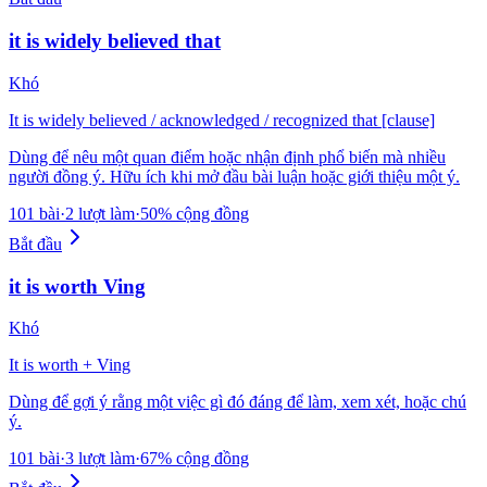
it is widely believed that
Khó
It is widely believed / acknowledged / recognized that [clause]
Dùng để nêu một quan điểm hoặc nhận định phổ biến mà nhiều
người đồng ý. Hữu ích khi mở đầu bài luận hoặc giới thiệu một ý.
101 bài
·
2 lượt làm
·
50% cộng đồng
Bắt đầu
it is worth Ving
Khó
It is worth + Ving
Dùng để gợi ý rằng một việc gì đó đáng để làm, xem xét, hoặc chú
ý.
101 bài
·
3 lượt làm
·
67% cộng đồng