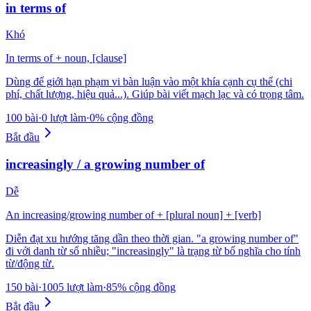
in terms of
Khó
In terms of + noun, [clause]
Dùng để giới hạn phạm vi bàn luận vào một khía cạnh cụ thể (chi
phí, chất lượng, hiệu quả...). Giúp bài viết mạch lạc và có trọng tâm.
100 bài
·
0 lượt làm
·
0% cộng đồng
Bắt đầu
increasingly / a growing number of
Dễ
An increasing/growing number of + [plural noun] + [verb]
Diễn đạt xu hướng tăng dần theo thời gian. "a growing number of"
đi với danh từ số nhiều; "increasingly" là trạng từ bổ nghĩa cho tính
từ/động từ.
150 bài
·
1005 lượt làm
·
85% cộng đồng
Bắt đầu