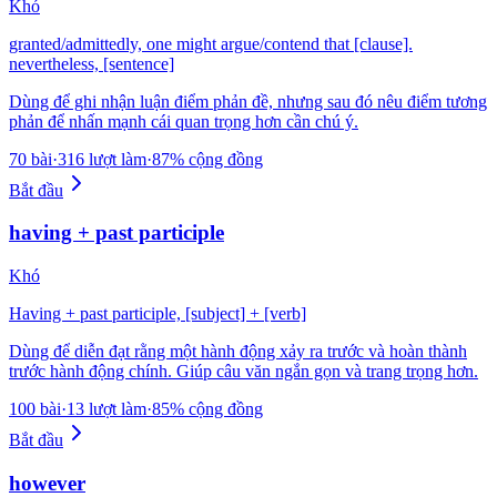
Khó
granted/admittedly, one might argue/contend that [clause].
nevertheless, [sentence]
Dùng để ghi nhận luận điểm phản đề, nhưng sau đó nêu điểm tương
phản để nhấn mạnh cái quan trọng hơn cần chú ý.
70 bài
·
316 lượt làm
·
87% cộng đồng
Bắt đầu
having + past participle
Khó
Having + past participle, [subject] + [verb]
Dùng để diễn đạt rằng một hành động xảy ra trước và hoàn thành
trước hành động chính. Giúp câu văn ngắn gọn và trang trọng hơn.
100 bài
·
13 lượt làm
·
85% cộng đồng
Bắt đầu
however