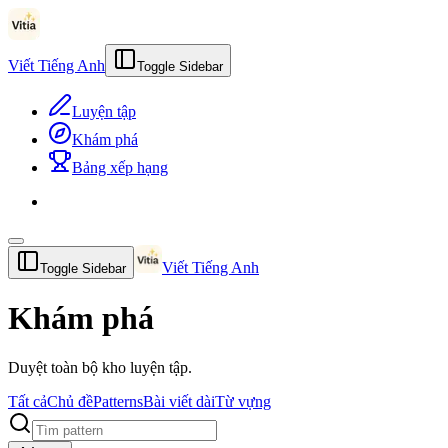
Viết Tiếng Anh
Toggle Sidebar
Luyện tập
Khám phá
Bảng xếp hạng
Viết Tiếng Anh
Toggle Sidebar
Khám phá
Duyệt toàn bộ kho luyện tập.
Tất cả
Chủ đề
Patterns
Bài viết dài
Từ vựng