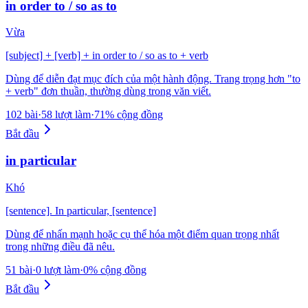
in order to / so as to
Vừa
[subject] + [verb] + in order to / so as to + verb
Dùng để diễn đạt mục đích của một hành động. Trang trọng hơn "to
+ verb" đơn thuần, thường dùng trong văn viết.
102 bài
·
58 lượt làm
·
71% cộng đồng
Bắt đầu
in particular
Khó
[sentence]. In particular, [sentence]
Dùng để nhấn mạnh hoặc cụ thể hóa một điểm quan trọng nhất
trong những điều đã nêu.
51 bài
·
0 lượt làm
·
0% cộng đồng
Bắt đầu