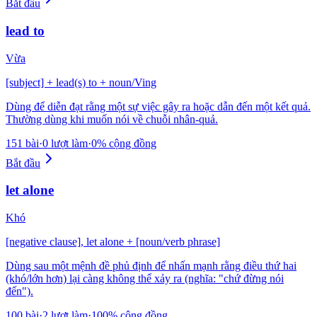
Bắt đầu
lead to
Vừa
[subject] + lead(s) to + noun/Ving
Dùng để diễn đạt rằng một sự việc gây ra hoặc dẫn đến một kết quả.
Thường dùng khi muốn nói về chuỗi nhân-quả.
151 bài
·
0 lượt làm
·
0% cộng đồng
Bắt đầu
let alone
Khó
[negative clause], let alone + [noun/verb phrase]
Dùng sau một mệnh đề phủ định để nhấn mạnh rằng điều thứ hai
(khó/lớn hơn) lại càng không thể xảy ra (nghĩa: "chứ đừng nói
đến").
100 bài
·
2 lượt làm
·
100% cộng đồng