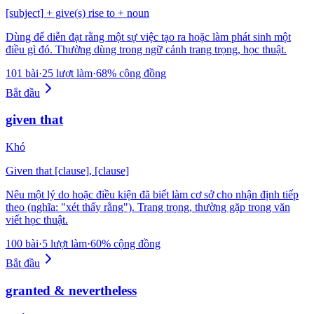
[subject] + give(s) rise to + noun
Dùng để diễn đạt rằng một sự việc tạo ra hoặc làm phát sinh một
điều gì đó. Thường dùng trong ngữ cảnh trang trọng, học thuật.
101 bài
·
25 lượt làm
·
68% cộng đồng
Bắt đầu
given that
Khó
Given that [clause], [clause]
Nêu một lý do hoặc điều kiện đã biết làm cơ sở cho nhận định tiếp
theo (nghĩa: "xét thấy rằng"). Trang trọng, thường gặp trong văn
viết học thuật.
100 bài
·
5 lượt làm
·
60% cộng đồng
Bắt đầu
granted & nevertheless