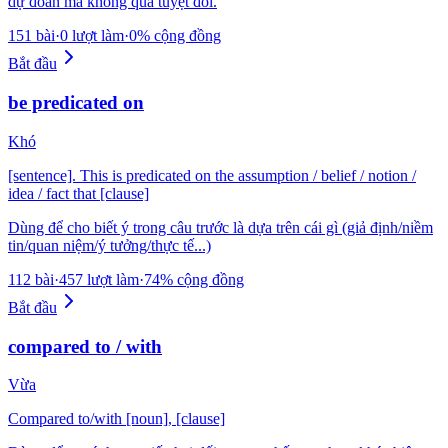
dự đoán mà không quá tuyệt đối.
151 bài
·
0 lượt làm
·
0% cộng đồng
Bắt đầu
be predicated on
Khó
[sentence]. This is predicated on the assumption / belief / notion /
idea / fact that [clause]
Dùng để cho biết ý trong câu trước là dựa trên cái gì (giả định/niềm
tin/quan niệm/ý tưởng/thực tế...)
112 bài
·
457 lượt làm
·
74% cộng đồng
Bắt đầu
compared to / with
Vừa
Compared to/with [noun], [clause]