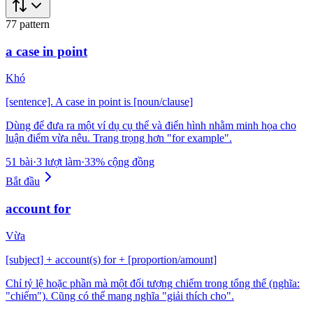
77
pattern
a case in point
Khó
[sentence]. A case in point is [noun/clause]
Dùng để đưa ra một ví dụ cụ thể và điển hình nhằm minh họa cho
luận điểm vừa nêu. Trang trọng hơn "for example".
51 bài
·
3 lượt làm
·
33% cộng đồng
Bắt đầu
account for
Vừa
[subject] + account(s) for + [proportion/amount]
Chỉ tỷ lệ hoặc phần mà một đối tượng chiếm trong tổng thể (nghĩa:
"chiếm"). Cũng có thể mang nghĩa "giải thích cho".