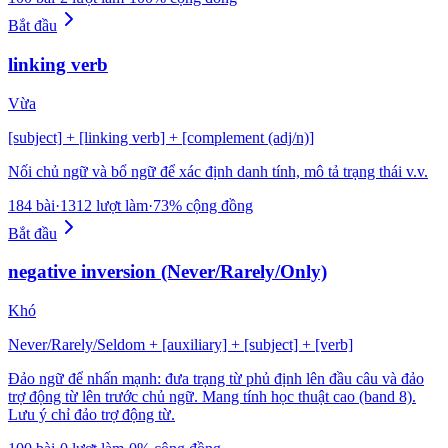
Bắt đầu
linking verb
Vừa
[subject] + [linking verb] + [complement (adj/n)]
Nối chủ ngữ và bổ ngữ để xác định danh tính, mô tả trạng thái v.v.
184 bài
·
1312 lượt làm
·
73% cộng đồng
Bắt đầu
negative inversion (Never/Rarely/Only)
Khó
Never/Rarely/Seldom + [auxiliary] + [subject] + [verb]
Đảo ngữ để nhấn mạnh: đưa trạng từ phủ định lên đầu câu và đảo
trợ động từ lên trước chủ ngữ. Mang tính học thuật cao (band 8).
Lưu ý chỉ đảo trợ động từ.