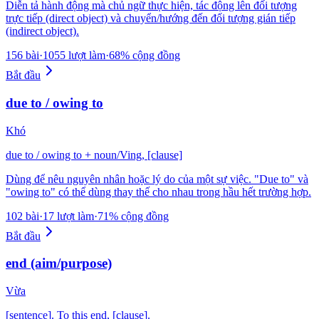
Diễn tả hành động mà chủ ngữ thực hiện, tác động lên đối tượng
trực tiếp (direct object) và chuyển/hướng đến đối tượng gián tiếp
(indirect object).
156 bài
·
1055 lượt làm
·
68% cộng đồng
Bắt đầu
due to / owing to
Khó
due to / owing to + noun/Ving, [clause]
Dùng để nêu nguyên nhân hoặc lý do của một sự việc. "Due to" và
"owing to" có thể dùng thay thế cho nhau trong hầu hết trường hợp.
102 bài
·
17 lượt làm
·
71% cộng đồng
Bắt đầu
end (aim/purpose)
Vừa
[sentence]. To this end, [clause].